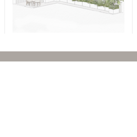
ti aiuteremo a creare uno spazio
bellissimo pensato per te
Raccontaci
la tua idea