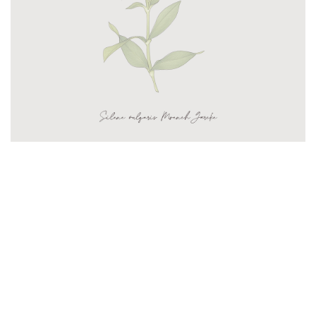
ti aiuteremo a creare uno spazio
bellissimo pensato per te
Raccontaci
la tua idea