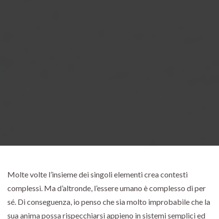
Molte volte l’insieme dei singoli elementi crea contesti
complessi. Ma d’altronde, l’essere umano è complesso di per
sé. Di conseguenza, io penso che sia molto improbabile che la
sua anima possa rispecchiarsi appieno in sistemi semplici ed