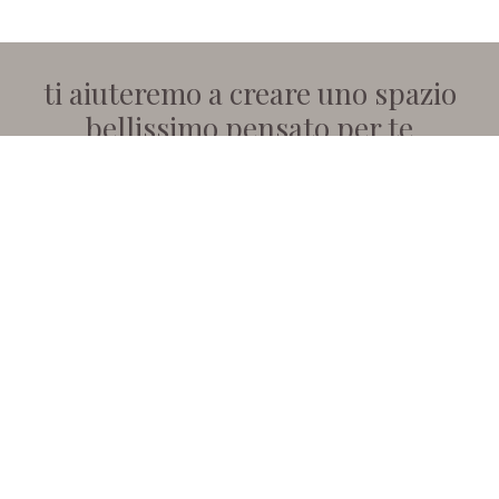
ti aiuteremo a creare uno spazio
bellissimo pensato per te
Raccontaci
la tua idea