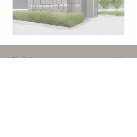
ti aiuteremo a creare uno spazio
bellissimo pensato per te
Raccontaci
la tua idea